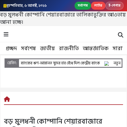
বৃহস্পতিবার, ৬ আগস্ট, ২০২৬
সর্বশেষ
লাইভ
ই-পেপার
বড় মুলধনী কোম্পানি শেয়ারবাজারে তালিকাভূক্তির আওতায়
আনা হচ্ছে।
প্রচ্ছদ
সর্বশেষ
জাতীয়
রাজনীতি
আন্তর্জাতিক
সারাদ
ব্রেকিং:
্যাংকের ঋণ-আমানত সুদের হার বেঁধে দিল কেন্দ্রীয় ব্যাংক
নতুন পে স্কেলে থাকছে যে
বড় মুলধনী কোম্পানি শেয়ারবাজারে