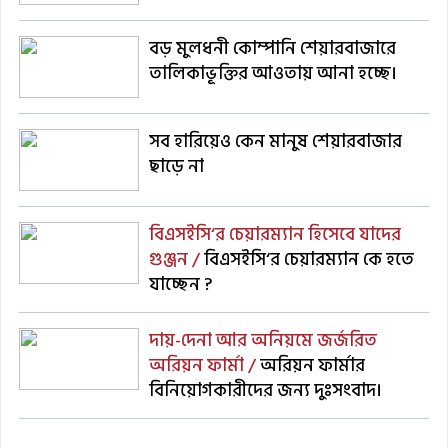
বড় মুলধনী কোম্পানি শেয়ারবাজারে
তালিকাভূক্তির আওতায় আনা হচ্ছে।
সব হারিয়েও কেন মানুষ শেয়ারবাজার
ছাড়ে না
বিএসইসি‘র চেয়ারম্যান হিসেবে যাদের
গুঞ্জন /
বিএসইসি‘র চেয়ারম্যান কে হতে
যাচ্ছেন ?
দায়-দেনা আর অনিয়মে জর্জরিত
অরিয়ন ফার্মা /
অরিয়ন ফার্মার
বিনিয়োগকারীদের জন্য দুঃসংবাদ।