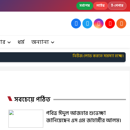
সর্বশেষ
লাইভ
ই-পেপার
ার
ধর্ম
অন্যান্য
নিউজ লোড করতে সমস্যা হচ্ছে।
সবচেয়ে পঠিত
পবিত্র ঈদুল আজহার শুভেচ্ছা
জানিয়েছেন এস এম জাহাঙ্গীর আলম।