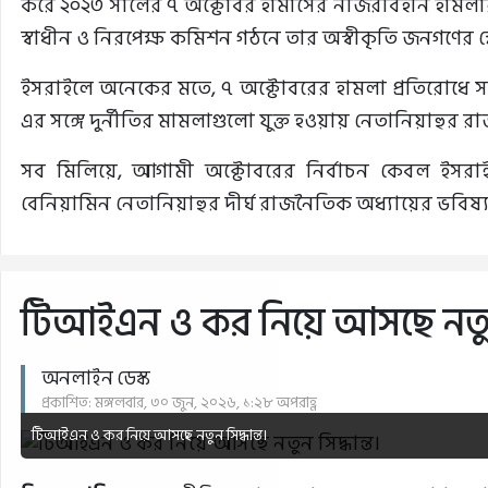
করে ২০২৩ সালের ৭ অক্টোবর হামাসের নজিরবিহীন হামলার আগে
স্বাধীন ও নিরপেক্ষ কমিশন গঠনে তার অস্বীকৃতি জনগণের
ইসরাইলে অনেকের মতে, ৭ অক্টোবরের হামলা প্রতিরোধে সরক
এর সঙ্গে দুর্নীতির মামলাগুলো যুক্ত হওয়ায় নেতানিয়াহুর 
সব মিলিয়ে, আগামী অক্টোবরের নির্বাচন কেবল ইসরাইল
বেনিয়ামিন নেতানিয়াহুর দীর্ঘ রাজনৈতিক অধ্যায়ের ভবিষ্
টিআইএন ও কর নিয়ে আসছে নতুন স
অনলাইন ডেস্ক
প্রকাশিত: মঙ্গলবার, ৩০ জুন, ২০২৬, ১:২৮ অপরাহ্ণ
টিআইএন ও কর নিয়ে আসছে নতুন সিদ্ধান্ত।