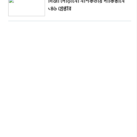
গির্জা পোড়ানো নাশকতায় পাকিস্তানে
১৪৬ গ্রেপ্তার