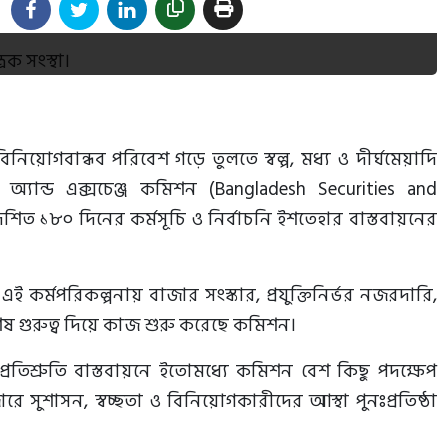
নিয়োগবান্ধব পরিবেশ গড়ে তুলতে স্বল্প, মধ্য ও দীর্ঘমেয়াদি
অ্যান্ড এক্সচেঞ্জ কমিশন (Bangladesh Securities and
দেশিত ১৮০ দিনের কর্মসূচি ও নির্বাচনি ইশতেহার বাস্তবায়নের
র্মপরিকল্পনায় বাজার সংস্কার, প্রযুক্তিনির্ভর নজরদারি,
শেষ গুরুত্ব দিয়ে কাজ শুরু করেছে কমিশন।
্রতিশ্রুতি বাস্তবায়নে ইতোমধ্যে কমিশন বেশ কিছু পদক্ষেপ
ে সুশাসন, স্বচ্ছতা ও বিনিয়োগকারীদের আস্থা পুনঃপ্রতিষ্ঠা