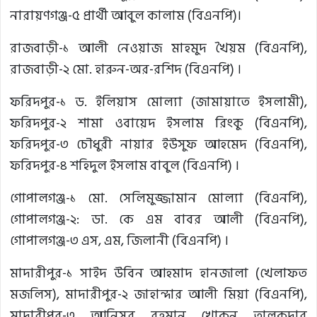
নারায়ণগঞ্জ-৫ প্রার্থী আবুল কালাম (বিএনপি)।
রাজবাড়ী-১ আলী নেওয়াজ মাহমুদ খৈয়ম (বিএনপি),
রাজবাড়ী-২ মো. হারুন-অর-রশিদ (বিএনপি) ।
ফরিদপুর-১ ড. ইলিয়াস মোল্যা (জামায়াতে ইসলামী),
ফরিদপুর-২ শামা ওবায়েদ ইসলাম রিংকু (বিএনপি),
ফরিদপুর-৩ চৌধুরী নায়ার ইউসুফ আহমেদ (বিএনপি),
ফরিদপুর-৪ শহিদুল ইসলাম বাবুল (বিএনপি) ।
গোপালগঞ্জ-১ মো. সেলিমুজ্জামান মোল্যা (বিএনপি),
গোপালগঞ্জ-২: ডা. কে এম বাবর আলী (বিএনপি),
গোপালগঞ্জ-৩ এস, এম, জিলানী (বিএনপি) ।
মাদারীপুর-১ সাইদ উবিন আহমাদ হানজালা (খেলাফত
মজলিস), মাদারীপুর-২ জাহান্দার আলী মিয়া (বিএনপি),
মাদারীপুর-৩ আনিসুর রহমান খোকন তালুকদার