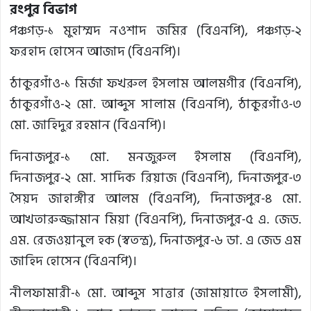
রংপুর বিভাগ
পঞ্চগড়-১ মুহাম্মদ নওশাদ জমির (বিএনপি), পঞ্চগড়-২
ফরহাদ হোসেন আজাদ (বিএনপি)।
ঠাকুরগাঁও-১ মির্জা ফখরুল ইসলাম আলমগীর (বিএনপি),
ঠাকুরগাঁও-২ মো. আব্দুস সালাম (বিএনপি), ঠাকুরগাঁও-৩
মো. জাহিদুর রহমান (বিএনপি)।
দিনাজপুর-১ মো. মনজুরুল ইসলাম (বিএনপি),
দিনাজপুর-২ মো. সাদিক রিয়াজ (বিএনপি), দিনাজপুর-৩
সৈয়দ জাহাঙ্গীর আলম (বিএনপি), দিনাজপুর-৪ মো.
আখতারুজ্জামান মিয়া (বিএনপি), দিনাজপুর-৫ এ. জেড.
এম. রেজওয়ানুল হক (স্বতন্ত্র), দিনাজপুর-৬ ডা. এ জেড এম
জাহিদ হোসেন (বিএনপি)।
নীলফামারী-১ মো. আব্দুস সাত্তার (জামায়াতে ইসলামী),