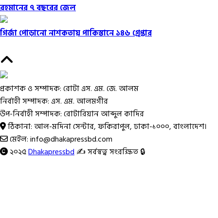
রহমানের ৭ বছরের জেল
গির্জা পোড়ানো নাশকতায় পাকিস্তানে ১৪৬ গ্রেপ্তার
প্রকাশক ও সম্পাদক: রোটা এস. এম. জে. আলম
নির্বাহী সম্পাদক: এস. এম. আলমগীর
উপ-নির্বাহী সম্পাদক: রোটারিয়ান আব্দুল কাদির
ঠিকানা: আল-মদিনা সেন্টার, ফকিরাপুল, ঢাকা-১০০০, বাংলাদেশ।
মেইল: info@dhakapressbd.com
২০২৫
Dhakapressbd
✍️ সর্বস্বত্ব সংরক্ষিত 🔒