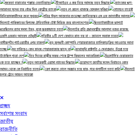
ক্ষমতা হারানোর শঙ্কায় নেতানিয়াহু।
টিআইএন ও কর নিয়ে আসছে নতুন সিদ্ধান্ত।
ব্যাংকের ঋণ-
আমানত সুদের হার বেঁধে দিল কেন্দ্রীয় ব্যাংক
নতুন পে স্কেলে থাকছে যেসকল সুবিধা।
গোল্ডেন হার্ভেস্ট
বিনিয়োগকারীদের জন্য সুখবর।
পবিত্র ঈদুল আজহার শুভেচ্ছা জানিয়েছেন এস এম জাহাঙ্গীর আলম।
সিলেটে পাকিস্তানের বিপক্ষে ঐতিহাসিক টেস্ট সিরিজ জয় বাংলাদেশের।
ছিনতাইকারীকে ঝাপটে
ধরেছিলেন র‌্যাব সদস্য ইমন, বুকে ছুরকাঘাতে হত্যা
সিলেটের প্রতি প্রধানমন্ত্রীর আলাদা নজর রয়েছে:
এমপি এমরান আহমদ চৌধুরী
পৃথিবীর ৬টি দেশ যেখানে রাত হয় না – জানলে অবাক হবেন!
নাসীরুদ্দীন পাটওয়ারীর ওপর হামলা
বড় মুলধনী কোম্পানি শেয়ারবাজারে তালিকাভূক্তির আওতায় আনা
হচ্ছে।
সব হারিয়েও কেন মানুষ শেয়ারবাজার ছাড়ে না
মুখোমুখি রাষ্ট্রপতি ও সেনাপ্রধান: উত্তপ্ত হয়ে
উঠেছিল পুরো দেশ
তিন দিনের রাস্ট্রীয় সফর শেষে ট্রাম্প ফিরলেন আমেরিকা।
বিএসইসি‘র চেয়ারম্যান
কে হতে যাচ্ছেন ?
নতুন আরেকটি ওয়াসা গঠনের সিদ্ধান্ত।
ত্রয়োদশে জাতীয় সংসদ নির্বাচনে কোন
আসন থেকে কে নির্বাচিত হলেন
‘রেপ করতে গেলে অজ্ঞান হয়ে যায়, পরে গলাটিপে হত্যা করি’
সিলেটে
চলন্ত ট্রেনে আগুন আতঙ্ক!
প্রচ্ছদ
সর্বশেষ সংবাদ
জাতীয়
রাজনীতি