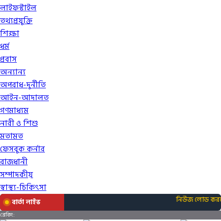
লাইফস্টাইল
তথ্যপ্রযুক্তি
শিক্ষা
ধর্ম
প্রবাস
অন্যান্য
অপরাধ-দুর্নীতি
আইন-আদালত
গণমাধ্যম
নারী ও শিশু
মতামত
ফেসবুক কর্নার
রাজধানী
সম্পাদকীয়
স্বাস্থ্য-চিকিৎসা
নিউজ লোড করতে 
বার্তা লাইভ
ব্রেকিং: