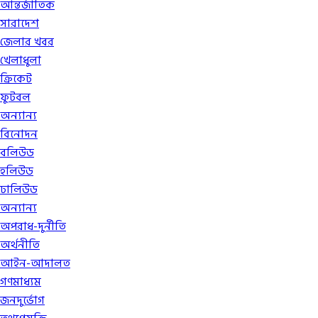
আন্তর্জাতিক
সারাদেশ
জেলার খবর
খেলাধুলা
ক্রিকেট
ফুটবল
অন্যান্য
বিনোদন
বলিউড
হলিউড
ঢালিউড
অন্যান্য
অপরাধ-দুর্নীতি
অর্থনীতি
আইন-আদালত
গণমাধ্যম
জনদুর্ভোগ