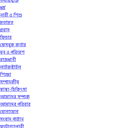
তথ্যপ্রযুক্তি
ধর্ম
নারী ও শিশু
মতামত
প্রবাস
ফিচার
ফেসবুক কর্নার
বন ও পরিবেশ
রাজধানী
লাইফস্টাইল
শিক্ষা
সম্পাদকীয়
স্বাস্থ্য-চিকিৎসা
আমাদের সম্পর্কে
আমাদের পরিবার
যোগাযোগ
সংবাদ পাঠান
ফটোগ্যালারী